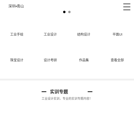
深圳•南山
工业手绘
工业设计
结构设计
平面UI
珠宝设计
设计考研
作品集
查看全部
工业设计手绘
实训专题
工业设计实训，专业的实训专题内容！