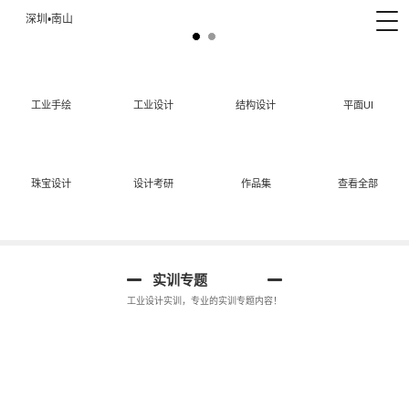
深圳•南山
工业手绘
工业设计
结构设计
平面UI
珠宝设计
设计考研
作品集
查看全部
工业设计手绘
实训专题
工业设计实训，专业的实训专题内容！