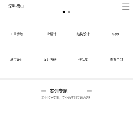
深圳•南山
工业手绘
工业设计
结构设计
平面UI
珠宝设计
设计考研
作品集
查看全部
工业设计手绘
实训专题
工业设计实训，专业的实训专题内容！