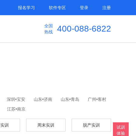
报名学习
软件专区
登录
注册
全国
400-088-6822
热线
深圳•宝安
山东•济南
山东•青岛
广州•客村
江苏•南京
假实训
周末实训
脱产实训
试训
体验