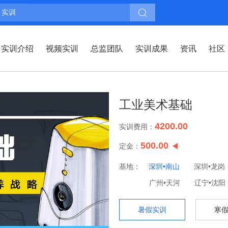
实训
实训介绍
视频实训
总监团队
实训成果
资讯
社区
工业美术基础
4200.00
实训费用：
500.00
定金：
基地：
深圳•南山
深圳•龙岗
广州•天河
辽宁•沈阳
暑假实训
寒